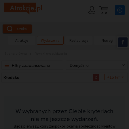
Szukaj
Atrakcje
Wydarzenia
Restauracje
Noclegi
Strona główna
Wyniki wyszukiwania
Filtry zaawansowane
Domyślnie
x
+15 km
Kłodzko
W wybranych przez Ciebie kryteriach
nie ma jeszcze wydarzeń.
Bądź pierwszy, który zaspokoi lokalną społeczność klientów