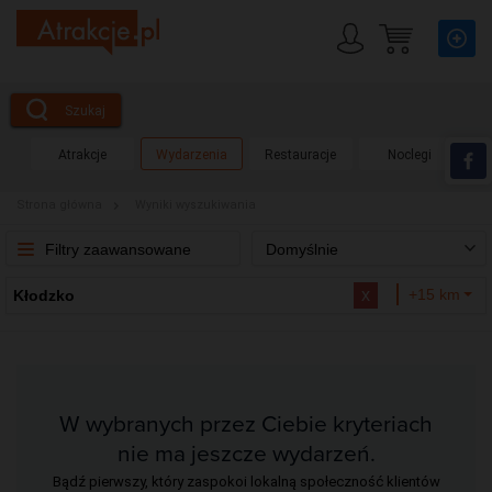
Szukaj
Atrakcje
Wydarzenia
Restauracje
Noclegi
Strona główna
Wyniki wyszukiwania
Filtry zaawansowane
Domyślnie
x
+15 km
Kłodzko
W wybranych przez Ciebie kryteriach
nie ma jeszcze wydarzeń.
Bądź pierwszy, który zaspokoi lokalną społeczność klientów