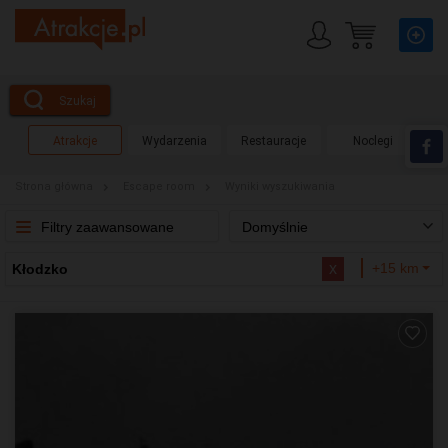
Szukaj
Atrakcje
Wydarzenia
Restauracje
Noclegi
Strona główna
Escape room
Wyniki wyszukiwania
Filtry zaawansowane
Domyślnie
x
+15 km
Kłodzko