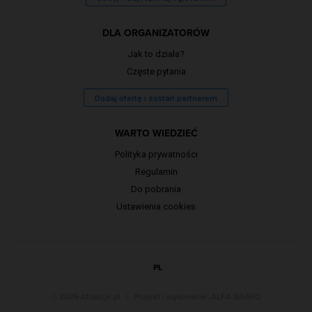
DLA ORGANIZATORÓW
Jak to działa?
Częste pytania
Dodaj ofertę i zostań partnerem
WARTO WIEDZIEĆ
Polityka prywatności
Regulamin
Do pobrania
Ustawienia cookies
PL
© 2026 Atrakcje.pl
|
Projekt i wykonanie:
ALFA BRAVO