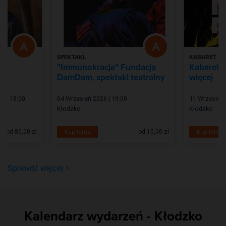
SPEKTAKL
KABARET
"Immunokracja" Fundacja
Kabaret A
DamDam, spektakl teatralny
więcej
6 | 18:00
04 Wrzesień 2026 | 19:00
11 Wrzesień 
Kłodzko
Kłodzko
od 80,00 zł
od 15,00 zł
Kup teraz
Kup teraz
Sprawdź więcej
Kalendarz wydarzeń - Kłodzko