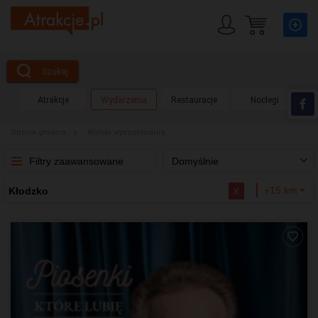
Szukaj
Atrakcje
Wydarzenia
Restauracje
Noclegi
Strona główna
Wyniki wyszukiwania
Filtry zaawansowane
Domyślnie
x
+15 km
Kłodzko