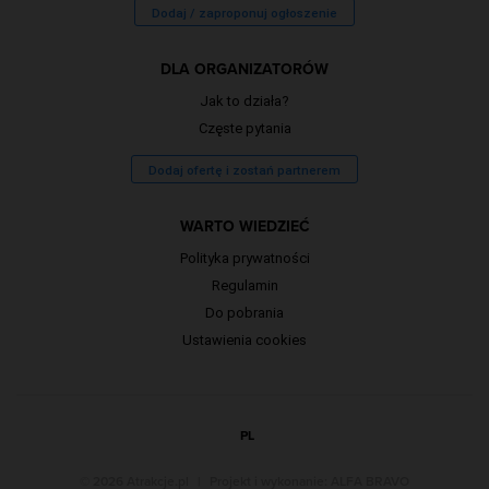
Dodaj / zaproponuj ogłoszenie
DLA ORGANIZATORÓW
Jak to działa?
Częste pytania
Dodaj ofertę i zostań partnerem
WARTO WIEDZIEĆ
Polityka prywatności
Regulamin
Do pobrania
Ustawienia cookies
PL
© 2026 Atrakcje.pl
|
Projekt i wykonanie:
ALFA BRAVO