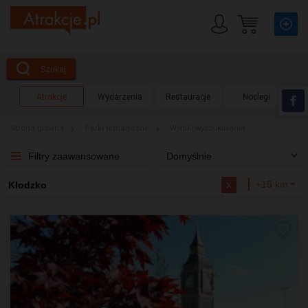
Szukaj
Atrakcje
Wydarzenia
Restauracje
Noclegi
Strona główna
Parki tematyczne
Wyniki wyszukiwania
Filtry zaawansowane
Domyślnie
x
+15 km
Kłodzko