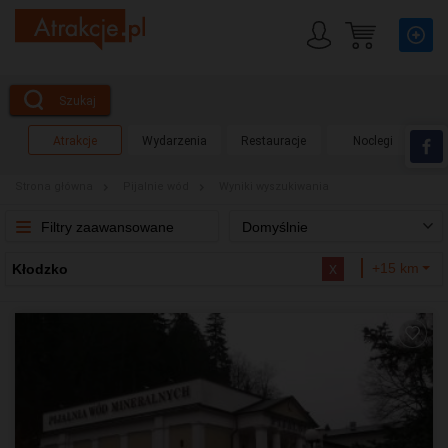
Szukaj
Atrakcje
Wydarzenia
Restauracje
Noclegi
Strona główna
Pijalnie wód
Wyniki wyszukiwania
Filtry zaawansowane
Domyślnie
x
+15 km
Kłodzko