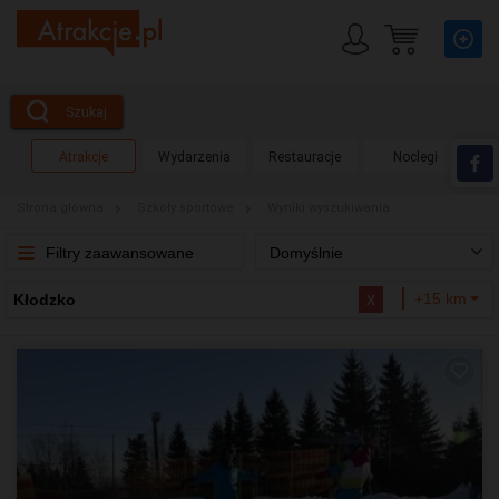
Szukaj
Atrakcje
Wydarzenia
Restauracje
Noclegi
Strona główna
Szkoły sportowe
Wyniki wyszukiwania
Filtry zaawansowane
Domyślnie
x
+15 km
Kłodzko