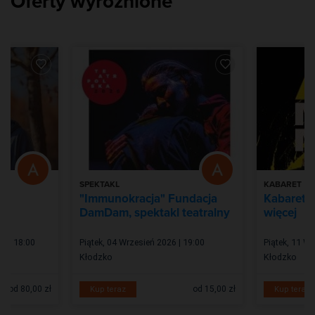
Oferty wyróżnione
SPEKTAKL
KABARET
"Immunokracja" Fundacja
Kabaret A
DamDam, spektakl teatralny
więcej
6 | 18:00
Piątek, 04 Wrzesień 2026 | 19:00
Piątek, 11 Wr
Kłodzko
Kłodzko
od 80,00 zł
od 15,00 zł
Kup teraz
Kup teraz