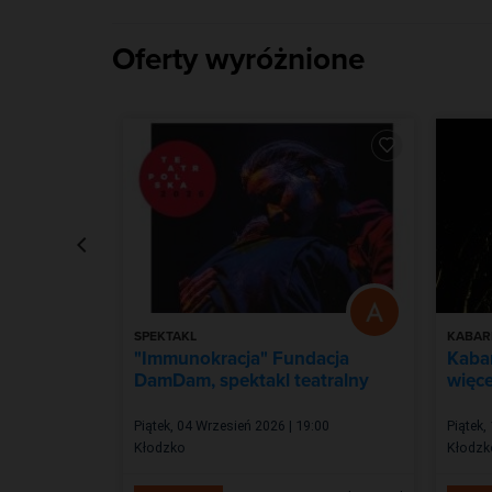
Oferty wyróżnione
SPEKTAKL
KABAR
"Immunokracja" Fundacja
Kabar
DamDam, spektakl teatralny
więce
| 18:00
Piątek, 04 Wrzesień 2026 | 19:00
Piątek,
Kłodzko
Kłodzk