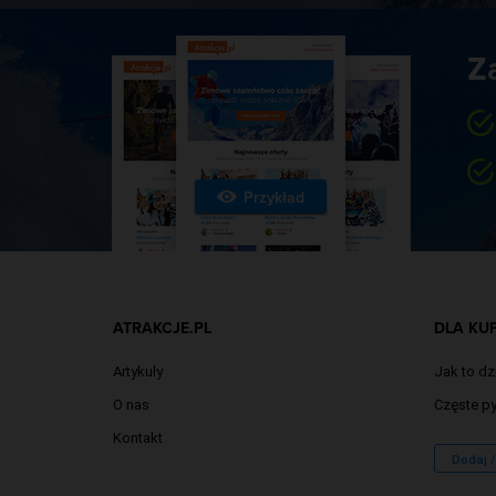
Z
Przykład
ATRAKCJE.PL
DLA KU
Artykuły
Jak to dz
O nas
Częste py
Kontakt
Dodaj 