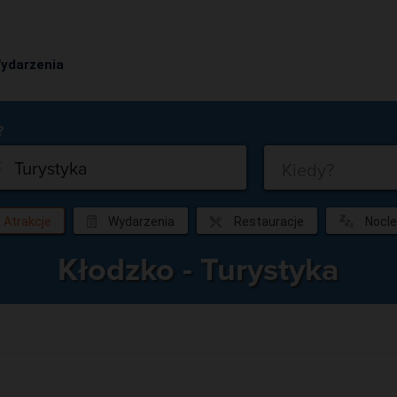
ydarzenia
Co?
Kiedy?
Atrakcje
Wydarzenia
Restauracje
Nocle
Kłodzko - Turystyka