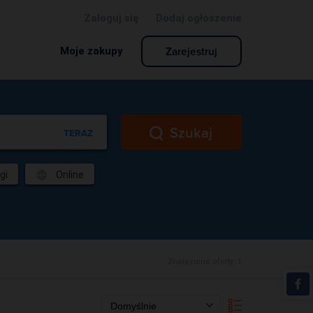
Zaloguj się
Dodaj ogłoszenie
Zarejestruj
Moje zakupy
Szukaj
TERAZ
gi
Online
Znalezione oferty:
1
Domyślnie