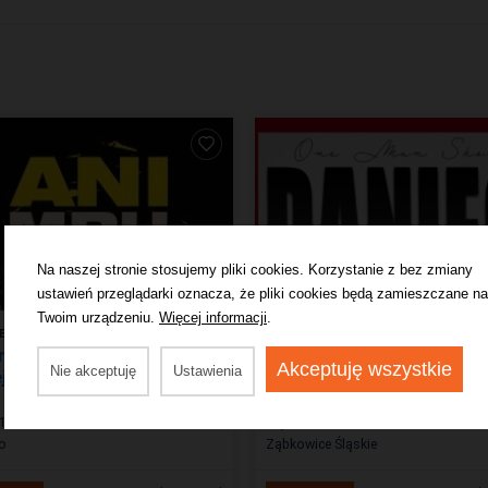
Na naszej stronie stosujemy pliki cookies. Korzystanie z bez zmiany
ustawień przeglądarki oznacza, że pliki cookies będą zamieszczane na
Twoim urządzeniu.
Więcej informacji
.
ET
KABARET
et Ani Mru Mru - Mniej
Marcin Daniec - One Man 
Akceptuję wszystkie
Nie akceptuję
Ustawienia
j
 11 Wrzesień 2026 | 17:30
Piątek, 18 Wrzesień 2026 | 19:00
o
Ząbkowice Śląskie