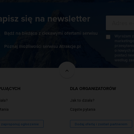
apisz się na newsletter
Bądź na bieżąco z ciekawymi ofertami serwisu
Wyrażam zg
marketingo
przesyłani
Poznaj możliwości serwisu Atrakcje.pl
o nowych o
postaci new
według zas
PUJĄCYCH
DLA ORGANIZATORÓW
iała?
Jak to działa?
tania
Częste pytania
/ zaproponuj ogłoszenie
Dodaj ofertę i zostań partnerem