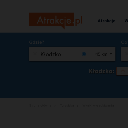
Atrakcje
W
Gdzie?
+15 km
Kłodzko:
Strona główna
Turystyka
Wyniki wyszukiwania